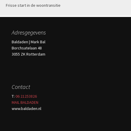
Frisse start in de woontransitie
Adresgegevens
Baldaden | Mark Bal
Borchsatelaan 48
3055 ZK Rotterdam
Contact
T:
06 21253826
MAIL BALDADEN
www.baldaden.nl